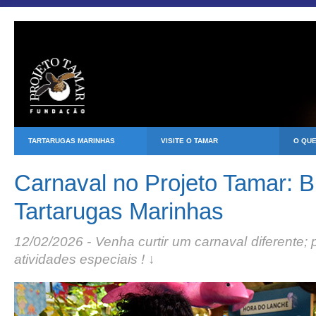
TARTARUGAS MARINHAS
VISITE O TAMAR
O QU
Carnaval no Projeto Tamar: B
Tartarugas Marinhas
12/02/2026 - Venha curtir um carnaval diferente; 
atividades especiais ! ↓