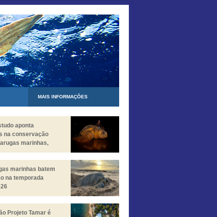
MAIS INFORMAÇÕES
studo aponta
s na conservação
tarugas marinhas,
staca desafios
entes
ugas marinhas batem
ão na temporada
026
o Projeto Tamar é