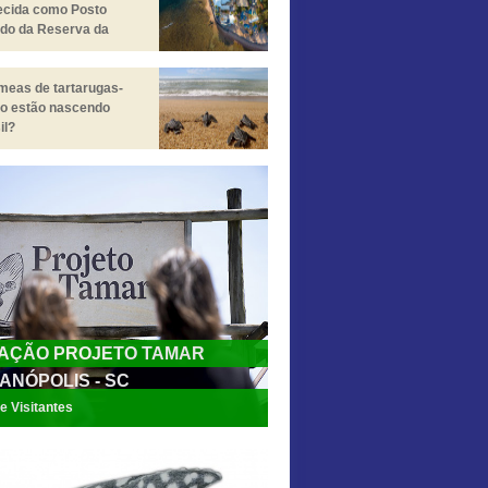
ecida como Posto
do da Reserva da
a da Mata Atlântica
meas de tartarugas-
ro estão nascendo
il?
AÇÃO PROJETO TAMAR
ANÓPOLIS - SC
e Visitantes