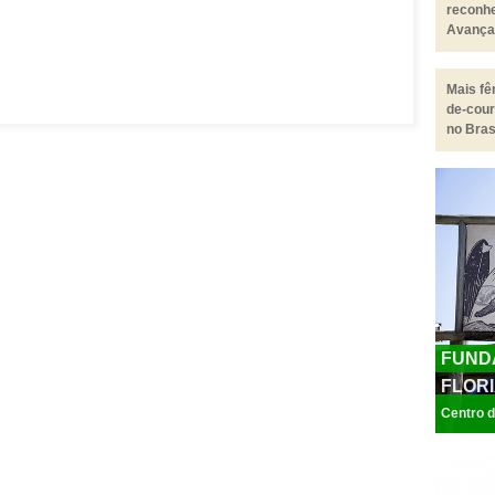
reconh
Avança
Biosfer
Mais fê
de-cou
no Bras
FUND
FLORI
Centro d