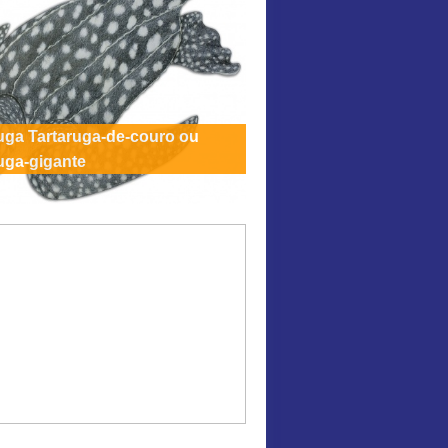
uga Tartaruga-de-couro ou
uga-gigante