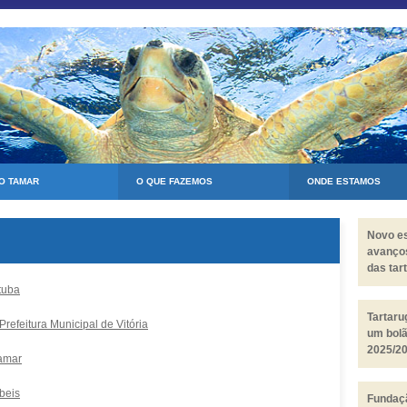
 O TAMAR
O QUE FAZEMOS
ONDE ESTAMOS
Novo e
avanço
das tar
mas de
tuba
persist
Tartar
refeitura Municipal de Vitória
um bol
2025/2
amar
beis
Fundaçã