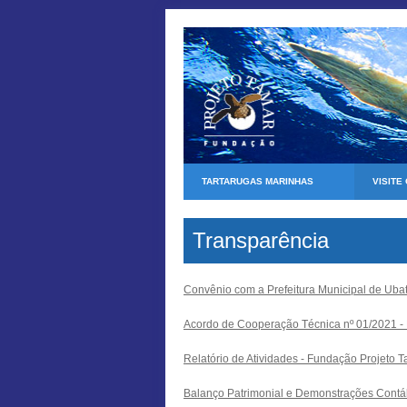
TARTARUGAS MARINHAS
VISITE
Transparência
Convênio com a Prefeitura Municipal de Uba
Acordo de Cooperação Técnica nº 01/2021 - P
Relatório de Atividades
- Fundação Projeto T
Balanço Patrimonial e Demonstrações Contá