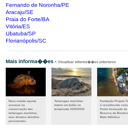
Fernando de Noronha/PE
Aracaju/SE
Praia do Forte/BA
Vitória/ES
Ubatuba/SP
Florianópolis/SC
Mais informa��es -
Visualizar informa��es anteriores
Novo estudo aponta
Tartarugas marinhas
Fundação Projeto T
avanços na
batem um bolão na
é reconhecida com
conservação das
temporada 2025/2026
Posto Avançado da
tartarugas marinhas,
Reserva da Biosfer
mas destaca desafios
Mata Atlântica
persistentes