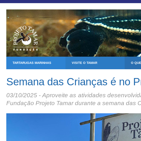
TARTARUGAS MARINHAS
VISITE O TAMAR
O QU
Semana das Crianças é no Pr
03/10/2025 - Aproveite as atividades desenvolvi
Fundação Projeto Tamar durante a semana das C