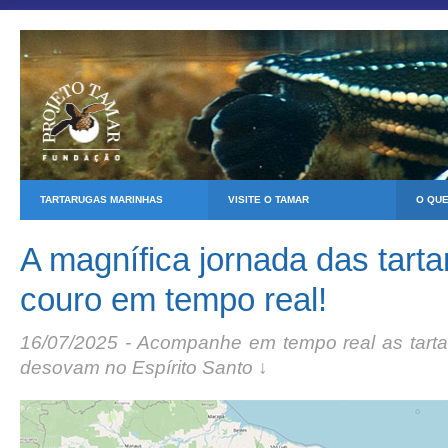
TARTARUGAS MARINHAS
VISITE O TAMAR
O QU
A magnífica jornada das tart
couro em tempo real!
16/07/2025 - Acompanhe em tempo real as tart
desovam no Espírito Santo ↓